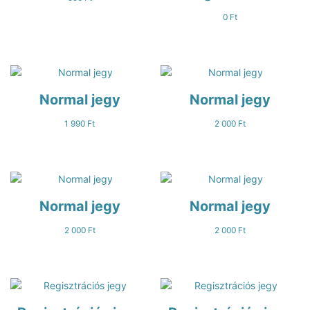
0
Ft
Normal jegy
Normal jegy
1 990
Ft
2 000
Ft
Normal jegy
Normal jegy
2 000
Ft
2 000
Ft