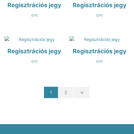
Regisztrációs jegy
Regisztrációs jegy
0
Ft
0
Ft
Regisztrációs jegy
Regisztrációs jegy
0
Ft
0
Ft
1
2
→