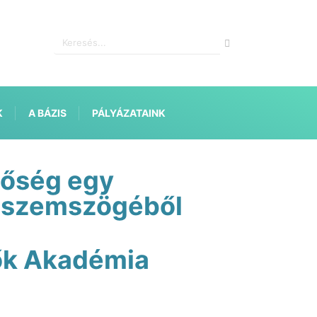
K
A BÁZIS
PÁLYÁZATAINK
gőség egy
 szemszögéből
ők Akadémia