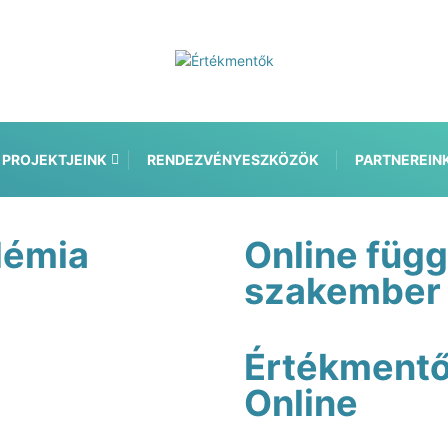
PROJEKTJEINK
RENDEZVÉNYESZKÖZÖK
PARTNEREIN
démia
Online füg
szakember
Értékment
Online