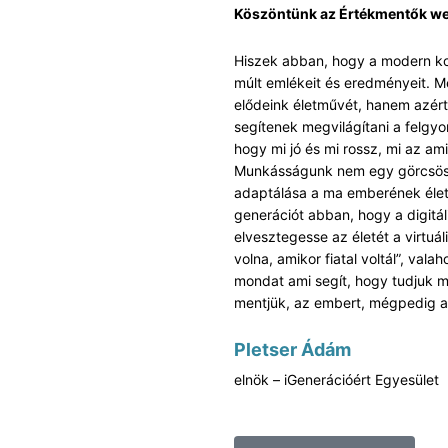
Köszöntünk az Értékmentők we
Hiszek abban, hogy a modern ko
múlt emlékeit és eredményeit. Me
elődeink életművét, hanem azért
segítenek megvilágítani a felgyo
hogy mi jó és mi rossz, mi az ami
Munkásságunk nem egy görcsös 
adaptálása a ma emberének életér
generációt abban, hogy a digitáli
elvesztegesse az életét a virtuáli
volna, amikor fiatal voltál”, val
mondat ami segít, hogy tudjuk m
mentjük, az embert, mégpedig 
Pletser Ádám
elnök – iGenerációért Egyesület