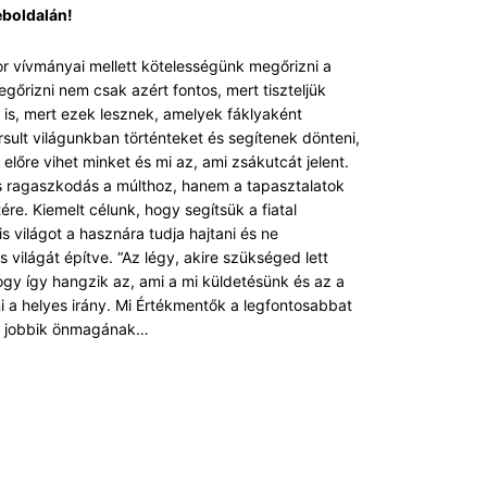
boldalán!
r vívmányai mellett kötelességünk megőrizni a
gőrizni nem csak azért fontos, mert tiszteljük
 is, mert ezek lesznek, amelyek fáklyaként
rsult világunkban történteket és segítenek dönteni,
 előre vihet minket és mi az, ami zsákutcát jelent.
ragaszkodás a múlthoz, hanem a tapasztalatok
e. Kiemelt célunk, hogy segítsük a fiatal
s világot a hasznára tudja hajtani és ne
s világát építve. “Az légy, akire szükséged lett
ahogy így hangzik az, ami a mi küldetésünk és az a
i a helyes irány. Mi Értékmentők a legfontosabbat
a jobbik önmagának…