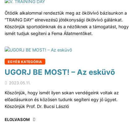
Ötödik alkalommal rendeztük meg az ökölvívó bázisunkon a
“TRAING DAY” elnevezésū jótékonysági ökölvívó gálánkat.
Köszönjük sportolóinknak és a nézõiknek a támogatást, hogy
ismét tudjuk segíteni a Fema Állatmentõket.
EGYÉB KATEGÓRIA
UGORJ BE MOST! – Az esküvõ
2023.05.11.
Köszönjük, hogy ismét ilyen sokan vendégeink voltak az
elõadásunkon és közösen tudunk segíteni egy jó ügyet.
Köszönjük Prof. Dr. Bucsi László
ELOLVASOM