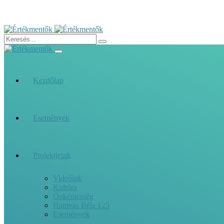
Kezdőlap
Események
Projektjeink
Videóink
Kultúra
Önkéntesség
Hamvas Béla 125
Események