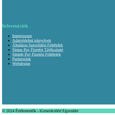
Információk
Impresszum
Adatvédelmi irányelvek
Általános Szerződési Feltételek
Simpe Pay Fizetési Tájékoztató
Simple Pay Fizetési Feltételek
Partnereink
Webdesign
© 2024 Értékmentők - iGenerációért Egyesület