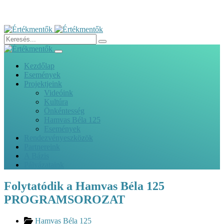
Kezdőlap
Események
Projektjeink
Videóink
Kultúra
Önkéntesség
Hamvas Béla 125
Események
Rendezvényeszközök
Partnereink
A Bázis
Pályázataink
Folytatódik a Hamvas Béla 125
PROGRAMSOROZAT
Hamvas Béla 125