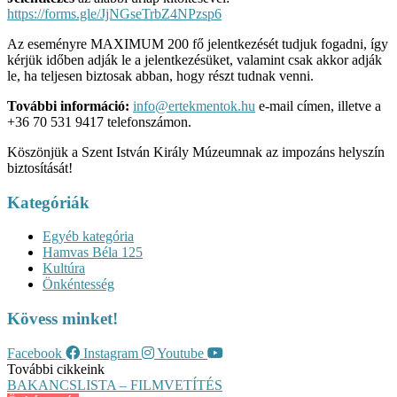
https://forms.gle/JjNGseTrbZ4NPzsp6
Az eseményre MAXIMUM 200 fő jelentkezését tudjuk fogadni, így
kérjük időben adják le a jelentkezésüket, valamint csak akkor adják
le, ha teljesen biztosak abban, hogy részt tudnak venni.
További információ:
info@ertekmentok.hu
e-mail címen, illetve a
+36 70 531 9417 telefonszámon.
Köszönjük a Szent István Király Múzeumnak az impozáns helyszín
biztosítását!
Kategóriák
Egyéb kategória
Hamvas Béla 125
Kultúra
Önkéntesség
Kövess minket!
Facebook
Instagram
Youtube
További cikkeink
BAKANCSLISTA – FILMVETÍTÉS