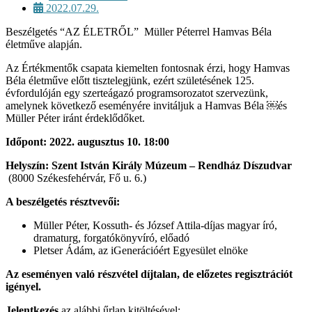
2022.07.29.
Beszélgetés “AZ ÉLETRŐL” Müller Péterrel Hamvas Béla
életműve alapján.
Az Értékmentők csapata kiemelten fontosnak érzi, hogy Hamvas
Béla életműve előtt tisztelegjünk, ezért születésének 125.
évfordulóján egy szerteágazó programsorozatot szervezünk,
amelynek következő eseményére invitáljuk a Hamvas Béla ￼és
Müller Péter iránt érdeklődőket.
Időpont: 2022. augusztus 10. 18:00
Helyszín: Szent István Király Múzeum – Rendház Díszudvar
(8000 Székesfehérvár, Fő u. 6.)
A beszélgetés résztvevői:
Müller Péter, Kossuth- és József Attila-díjas magyar író,
dramaturg, forgatókönyvíró, előadó
Pletser Ádám, az iGenerációért Egyesület elnöke
Az eseményen való részvétel díjtalan, de előzetes regisztrációt
igényel.
Jelentkezés
az alábbi űrlap kitöltésével: