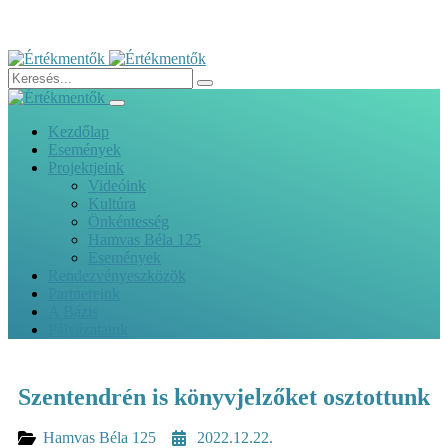
Kezdőlap
Események
Projektjeink
Videóink
Kultúra
Önkéntesség
Hamvas Béla 125
Események
Rendezvényeszközök
Partnereink
A Bázis
Pályázataink
Szentendrén is könyvjelzőket osztottunk
Hamvas Béla 125
2022.12.22.