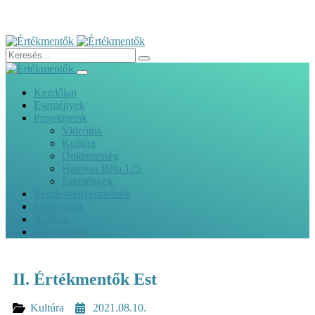
Kezdőlap
Események
Projektjeink
Videóink
Kultúra
Önkéntesség
Hamvas Béla 125
Események
Rendezvényeszközök
Partnereink
A Bázis
Pályázataink
II. Értékmentők Est
Kultúra
2021.08.10.