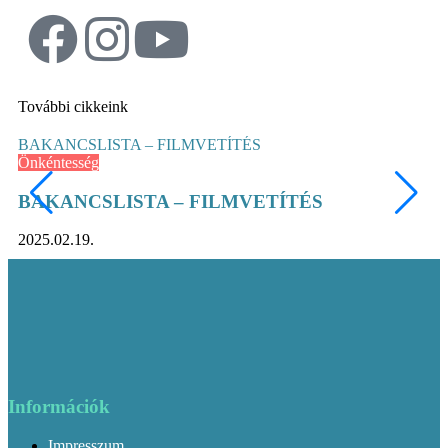
További cikkeink
BAKANCSLISTA – FILMVETÍTÉS
Ki
Önkéntesség
Ku
BAKANCSLISTA – FILMVETÍTÉS
Ki
2025.02.19.
20
Információk
Impresszum