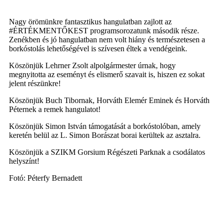
Nagy örömünkre fantasztikus hangulatban zajlott az
#ÉRTÉKMENTŐKEST programsorozatunk második része.
Zenékben és jó hangulatban nem volt hiány és természetesen a
borkóstolás lehetőségével is szívesen éltek a vendégeink.
Köszönjük Lehrner Zsolt alpolgármester úrnak, hogy
megnyitotta az eseményt és elismerő szavait is, hiszen ez sokat
jelent részünkre!
Köszönjük Buch Tibornak, Horváth Elemér Eminek és Horváth
Péternek a remek hangulatot!
Köszönjük Simon István támogatását a borkóstolóban, amely
keretén belül az L. Simon Borászat borai kerültek az asztalra.
Köszönjük a SZIKM Gorsium Régészeti Parknak a csodálatos
helyszínt!
Fotó: Péterfy Bernadett