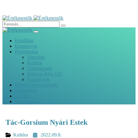
Kezdőlap
Események
Projektjeink
Videóink
Kultúra
Önkéntesség
Hamvas Béla 125
Események
Rendezvényeszközök
Partnereink
A Bázis
Pályázataink
Tác-Gorsium Nyári Estek
Kultúra
2022.09.8.