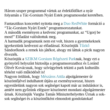
Három szuper programmal vártuk az érdeklődőket a nyár
folyamán a Tác-Gorsium Nyári Estek programosodat keretében.
Fantasztikus koncerttel nyitotta meg a
Duo RedWhite
formáció a
“Tác-Gorsium Nyári Estek” programsorozatunkat.
A második eseményen a kedvenc programunkat, az “Ugorj be
most!” Előadást valósítottuk meg.
A harmadik programunk nem est volt, hiszen a gyermekeknek
igyekeztünk kedvezni az előadással. Köszönjük
Tűzkő
Sándoréknek a remek kis játékot, ahogy mi láttuk a picik nagyon
élvezték.
Köszönjük a
SZIKM Gorsium Régészeti Park
nak, hogy ezt a
gyönyörű helyszínt biztosítja a programsorozathoz és Loránd
Olivér Kovácsnak, hogy szívügyének tekinti a park kulturális
térként való működését is!
Nagyon örülünk, hogy
Mészáros Attila
alpolgármester úr
köszöntőjével indulhatott útjára az eseménysorozat, hiszen
egyesületünk nagyon sok segítséget kapott már az induláskor is,
amiért nem győzünk elégszer köszönetet mondani alpolgármester
úrnak. Köszönjük Vargha Tamás Miniszterhelyettes Úrnak a sok-
sok segítséget és a köszöntőként elmondott gondolatokat!