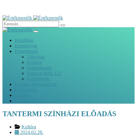
Kezdőlap
Események
Projektjeink
Videóink
Kultúra
Önkéntesség
Hamvas Béla 125
Események
Rendezvényeszközök
Partnereink
A Bázis
Pályázataink
TANTERMI SZÍNHÁZI ELÕADÁS
Kultúra
2024.02.28.