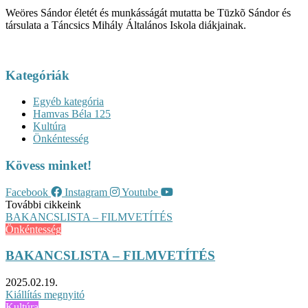
Weöres Sándor életét és munkásságát mutatta be Tūzkõ Sándor és
társulata a Táncsics Mihály Általános Iskola diákjainak.
Kategóriák
Egyéb kategória
Hamvas Béla 125
Kultúra
Önkéntesség
Kövess minket!
Facebook
Instagram
Youtube
További cikkeink
BAKANCSLISTA – FILMVETÍTÉS
Önkéntesség
BAKANCSLISTA – FILMVETÍTÉS
2025.02.19.
Kiállítás megnyitó
Kultúra