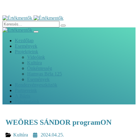
Kezdőlap
Események
Projektjeink
Videóink
Kultúra
Önkéntesség
Hamvas Béla 125
Események
Rendezvényeszközök
Partnereink
A Bázis
Pályázataink
WEÖRES SÁNDOR programON
Kultúra
2024.04.25.