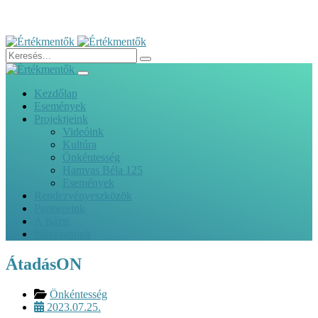
Kezdőlap
Események
Projektjeink
Videóink
Kultúra
Önkéntesség
Hamvas Béla 125
Események
Rendezvényeszközök
Partnereink
A Bázis
Pályázataink
ÁtadásON
Önkéntesség
2023.07.25.