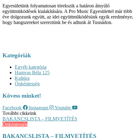
Egyesületünk folyamatosan törekszik a határon átnyúló
együttmūködések kialakítására. A Pro Music Egyesülettel már több
éve dolgozunk együtt, az idei együttmūködésünk egyik eredménye,
hogy hangszereket szereztünk be és adtunk át Tusnádon.
Kategóriák
Egyéb kategória
Hamvas Béla 125
Kultúra
Önkéntesség
Kövess minket!
Facebook
Instagram
Youtube
További cikkeink
BAKANCSLISTA – FILMVETÍTÉS
Önkéntesség
BAKANCSLISTA – FILMVETÍTÉS