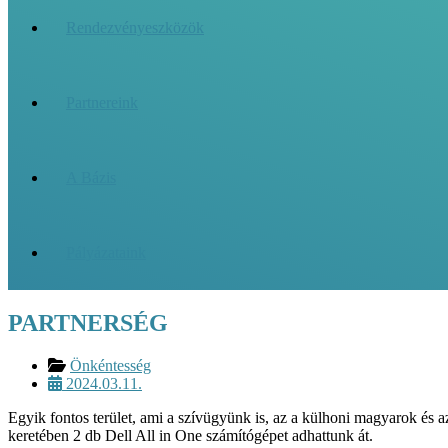
Rendezvényeszközök
Partnereink
A Bázis
Pályázataink
PARTNERSÉG
Önkéntesség
2024.03.11.
Egyik fontos terület, ami a szívügyünk is, az a külhoni magyarok és az
keretében 2 db Dell All in One számítógépet adhattunk át.