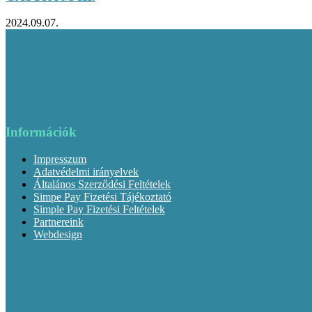
2024.09.07.
Információk
Impresszum
Adatvédelmi irányelvek
Általános Szerződési Feltételek
Simpe Pay Fizetési Tájékoztató
Simple Pay Fizetési Feltételek
Partnereink
Webdesign