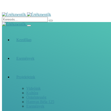
Kezdőlap
Események
Projektjeink
Videóink
Kultúra
Önkéntesség
Hamvas Béla 125
Események