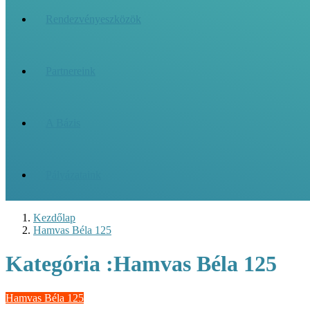
Rendezvényeszközök
Partnereink
A Bázis
Pályázataink
Kezdőlap
Hamvas Béla 125
Kategória :Hamvas Béla 125
Hamvas Béla 125