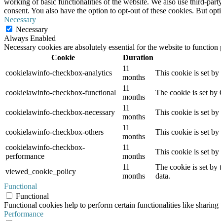
working of basic functionalities of the website. We also use third-pa
consent. You also have the option to opt-out of these cookies. But op
Necessary
Necessary
Always Enabled
Necessary cookies are absolutely essential for the website to function
Cookie
Duration
11
cookielawinfo-checkbox-analytics
This cookie is set b
months
11
cookielawinfo-checkbox-functional
The cookie is set by
months
11
cookielawinfo-checkbox-necessary
This cookie is set b
months
11
cookielawinfo-checkbox-others
This cookie is set b
months
cookielawinfo-checkbox-
11
This cookie is set b
performance
months
11
The cookie is set by
viewed_cookie_policy
months
data.
Functional
Functional
Functional cookies help to perform certain functionalities like sharing 
Performance