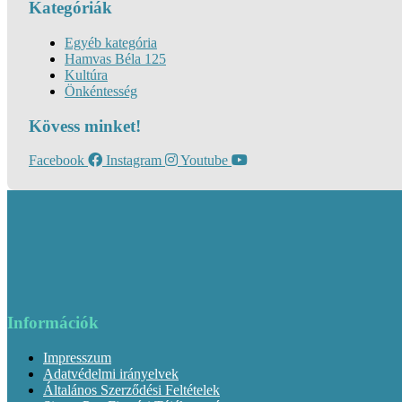
Kategóriák
Egyéb kategória
Hamvas Béla 125
Kultúra
Önkéntesség
Kövess minket!
Facebook
Instagram
Youtube
Információk
Impresszum
Adatvédelmi irányelvek
Általános Szerződési Feltételek