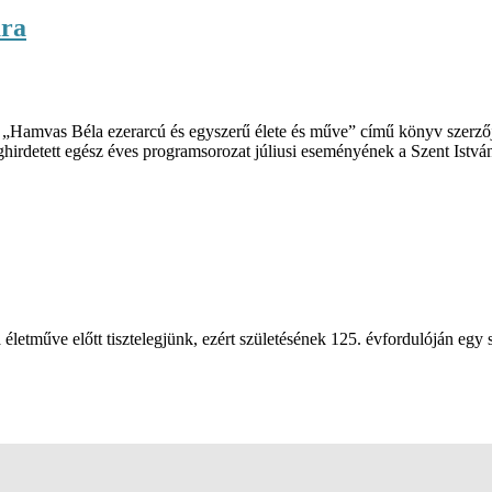
ára
 „Hamvas Béla ezerarcú és egyszerű élete és műve” című könyv szerző
meghirdetett egész éves programsorozat júliusi eseményének a Szent Ist
letműve előtt tisztelegjünk, ezért születésének 125. évfordulóján eg