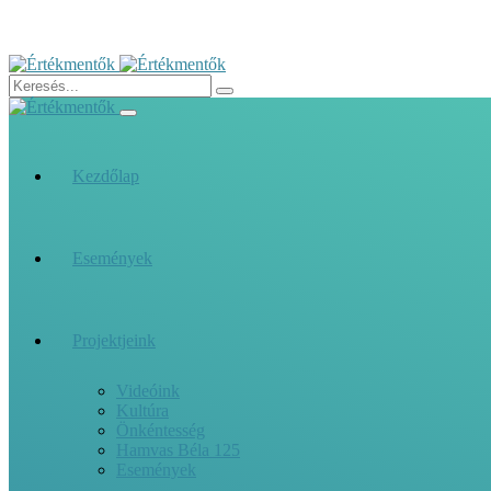
Kezdőlap
Események
Projektjeink
Videóink
Kultúra
Önkéntesség
Hamvas Béla 125
Események