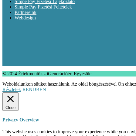
Simpe Pay Fizetési Tájékoztató
Simple Pay Fizetési Feltételek
Partnereink
Webdesign
© 2024 Értékmentők - iGenerációért Egyesület
Weboldalunkon sütiket használunk. Az oldal böngészésével Ön ehhez
Részletek
RENDBEN
Close
Privacy Overview
This website uses cookies to improve your experience while you navigat