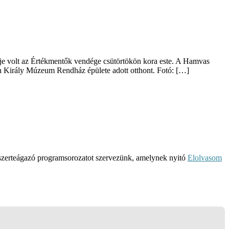
je volt az Értékmentők vendége csütörtökön kora este. A Hamvas
ván Király Múzeum Rendház épülete adott otthont. Fotó: […]
y szerteágazó programsorozatot szervezünk, amelynek nyitó
Elolvasom